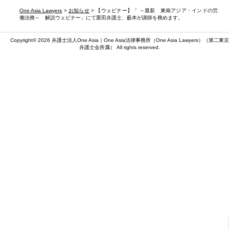
One Asia Lawyers
>
お知らせ
> 【ウェビナー】「 ～最新 東南アジア・インドの労
働法務～ 解説ウェビナー」にて栗田弁護士、藪本が講師を務めます。
Copyright© 2026 弁護士法人One Asia｜One Asia法律事務所（
One Asia Lawyers
）（第二東京
弁護士会所属） All rights reserved.