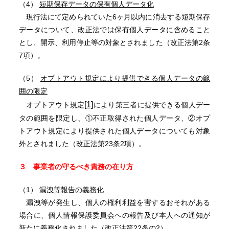
（4）
短期保存データの保有個人データ化
現行法にて定められていた6ヶ月以内に消去する短期保存
データについて、改正法では保有個人データに含めること
とし、開示、利用停止等の対象とされました（改正法第2条
7項）。
（5）
オプトアウト規定により提供できる個人データの範
囲の限定
[1]
オプトアウト規定
により第三者に提供できる個人デー
タの範囲を限定し、①不正取得された個人データ、②オプ
トアウト規定により提供された個人データについても対象
外とされました（改正法第23条2項）。
３ 事業者の守るべき責務の在り方
（1）
漏洩等報告の義務化
漏洩等が発生し、個人の権利利益を害するおそれがある
場合に、個人情報保護委員会への報告及び本人への通知が
新たに義務化されました（改正法第22条の2）。