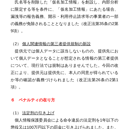
氏名等を削除した「仮名加工情報」を創設し、内部分析
に限定する等を条件に、「仮名加工情報」にあたる場合、
漏洩等の報告義務、開示・利用停止請求等の事業者の一部
の義務が免除されることとなりました（改正法第35条の2第
9項）。
（2）
個人関連情報の第三者提供規制の新設
提供元では個人データに該当しないものの、提供先にお
いて個人データとなることが想定される情報の第三者提供
について、現行法では規制はありませんでした。今回の改
正により、提供元は提供先に、本人の同意が得られている
か等の確認が義務づけられました（改正法第26条の2第1
項）。
６ ペナルティの在り方
（1）
法定刑の引き上げ
個人情報保護委員会による命令違反の法定刑を1年以下の
懲役又は100万円以下の罰金に引き上げられました。また、