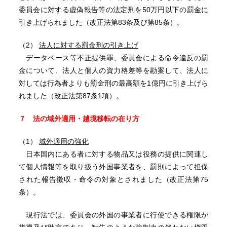
委員会に対する虚偽報告等の法定刑を50万円以下の罰金に
引き上げられました（改正法第83条及び第85条）。
（2）
法人に対する罰金刑の引き上げ
データベース等不正提供罪、委員会による命令違反の罰
金について、法人と個人の資力格差等を勘案して、法人に
対しては行為者よりも罰金刑の最高額を1億円に引き上げら
れました（改正法第87条1項）。
７ 法の域外適用・越境移転の在り方
（1）
域外適用の強化
日本国内にある者に対する物品又は役務の提供に関連し
て個人情報等を取り扱う外国事業者を、罰則によって担保
された報告徴収・命令の対象とされました（改正法第75
条）。
現行法では、委員会の外国の事業者に行使できる権限が