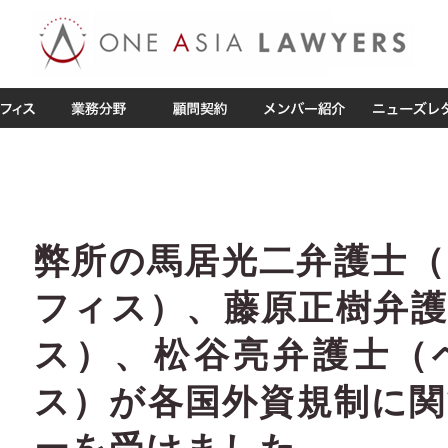
弊所の馬居光二弁護士
フィス）、藤原正樹弁
ス）、松谷亮弁護士（
ス）が各国外資規制に