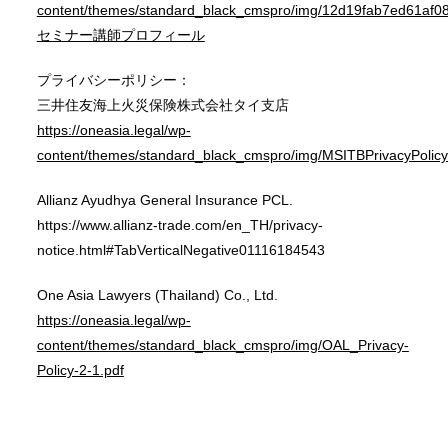
content/themes/standard_black_cmspro/img/12d19fab7ed61af
セミナー講師プロフィール
プライバシーポリシー：
三井住友海上火災保険株式会社タイ支店
https://oneasia.legal/wp-
content/themes/standard_black_cmspro/img/MSITBPrivacyPolicy
Allianz Ayudhya General Insurance PCL.
https://www.allianz-trade.com/en_TH/privacy-
notice.html#TabVerticalNegative01116184543
One Asia Lawyers (Thailand) Co., Ltd.
https://oneasia.legal/wp-
content/themes/standard_black_cmspro/img/OAL_Privacy-
Policy-2-1.pdf