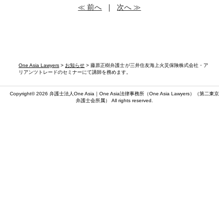
≪ 前へ
｜
次へ ≫
One Asia Lawyers
>
お知らせ
> 藤原正樹弁護士が三井住友海上火災保険株式会社・ア
リアンツトレードのセミナーにて講師を務めます。
Copyright© 2026 弁護士法人One Asia｜One Asia法律事務所（
One Asia Lawyers
）（第二東京
弁護士会所属） All rights reserved.