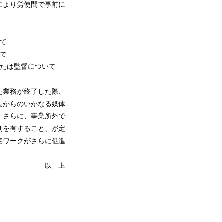
により労使間で事前に
いて
いて
または監督について
た業務が終了した際、
⻑からのいかなる媒体
、さらに、事業所外で
利を有すること、が定
宅ワークがさらに促進
上