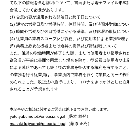
て以下の情報を含む詳細について、書⾯または電⼦ファイル形式
合意しておく必要があります。
(1) 合意内容が適⽤される開始⽇と終了⽇について
(2) 通常の労働⽇及び労働時間、休憩時間、及び時間外労働につ
(3) 時間外労働及び休⽇労働にかかる基準、及び休暇の取扱につ
(4) 従業員の業務スコープ及び義務、及び使⽤者による業務管理
(5) 業務上必要な機器または道具の提供及び諸経費について
また、通常の労働時間が終了した際、または使⽤者より指⽰され
従業員が事前に書⾯で同意した場合を除き、従業員は使⽤者や上
による連絡であっても終了後の業務を拒否する権利を有すること
の業務を⾏う従業員は、事業所内で業務を⾏う従業員と同⼀の権
められました。改正法の施⾏により、コロナをきっかけとした在
されることが予想されます
以 
本記事やご相談に関するご照会は以下までお願い致します。
yuto.yabumoto@oneasia.legal
（藪本 雄登）
masaki.fujiwara@oneasia.lega
l（藤原 正樹）