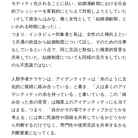
モディティ化されることに抗い、結婚適齢期における社会
的プレッシャーを客観的にとらえて対処しようとしていた
（そして彼女らはみな、働く女性として「結婚適齢期」と
いわれる時期にあった）。
つまり、インタビュー対象者と私は、女性の人権向上とい
う共通の前提から結婚制度について話し、そのための仕事
もしているという点で、同じ言語と類似した職業的背景を
共有していた。結婚制度についても同様の見方をしていた
のも不思議ではない。
人類学者ナラヤンは、アイデンティティは「糸のように文
化的に複雑に絡み合っている」と書き、「人は多くのアイ
デンティティの糸を持っている」と書いている。この「絡
み合った糸の背景」は職業上のアイデンティティにも当て
はまる。つまり、「自分がその場でネイティブかどうかを
考える」には単に民族性や国籍を共有しているかどうかか
ら判断するだけでなく、専門性や使用言語を共有するかも
判断要素になってくる。