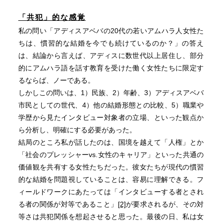
「共犯」的な感覚
私の問い「アディスアベバの20代の若いアムハラ人女性た
ちは、慣習的な結婚を今でも続けているのか？」の答え
は、結論から言えば、アディスに数世代以上居住し、部分
的にアムハラ語を話す教育を受けた働く女性たちに限定す
るならば、ノーである。
しかしこの問いは、1）民族、2）年齢、3）アディスアベバ
市民としての世代、4）他の結婚形態との比較、5）職業や
学歴から見たインタビュー対象者の立場、といった観点か
ら分析し、明確にする必要があった。
結局のところ私が話したのは、国境を越えて「人権」とか
「社会のプレッシャーvs.女性のキャリア」といった共通の
価値観を共有する女性たちだった。彼女たちが現代の慣習
的な結婚を問題視していることは、容易に理解できる。フ
ィールドワークにあたっては「インタビューする者とされ
る者の関係が対等であること」
[2]
が要求されるが、その対
等さは共犯関係を想起させると思った。最後の日、私は女