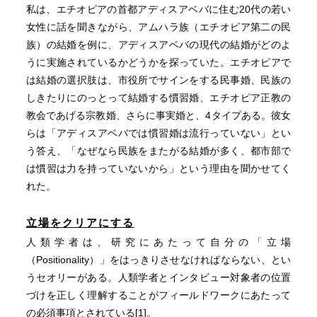
私は、エチオピアの首都アディスアベバに住む20代の若い
女性に話を聞きながら、アムハラ族（エチオピア第二の民
族）の結婚を例に、アディスアベバの現代の結婚がどのよ
うに実施されているかどうかを探っていた。エチオピアで
は結婚の選択肢は、市役所でサインをする民事婚、民族の
しきたりにのっとって結婚する慣習婚、エチオピア正教の
教会であげる宗教婚、さらに事実婚と、4タイプある。彼女
らは「アディスアベバでは慣習婚は流行っていない」とい
う答え、「なぜなら民族をまたがる結婚が多く、都市部で
は慣習は力を持っていないから」という理由を聞かせてく
れた。
立場をクリアにする
人類学者は、研究にあたって自分の「立場
（Positionality）」をはっきりさせなければならない、とい
うセオリーがある。人類学者とインタビュー対象者の位置
づけを正しく理解することがフィールドワークにあたって
の必須事項とされている
[1]
。