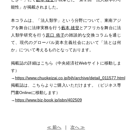
能性」が掲載されました。
本コラムは、「法人類学」という分野について、東南アジ
アを舞台に法律実務を行う
藪本 雄登
とアフリカを舞台に法
人類学研究を行う
原口 侑子
の雑談的な交換コラムを通じ
て、現代のグローバル資本主義社会において「法とは何
か」について考えるものとなっております。
掲載誌の詳細はこちら（中央経済社Webサイトに移動しま
す）
→
https://www.chuokeizai.co.jp/bjh/archive/detail_011577.html
掲載誌は、こちらよりご購入いただけます。（ビジネス専
門書Onlineに移動します）
→
https://www.biz-book.jp/isbn/402509
≪ 前へ
｜
次へ ≫