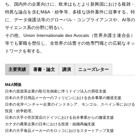
ち、国内外の企業向けに、欧米はもとより新興国における複雑・
特異な論点を含むM&A・紛争等、多様な渉外案件に従事する。特
に、データ保護法等のグローバル・コンプライアンスや、AI等の
サイエンス系の分野に明るい。
その他、Union Internationale des Avocats（世界弁護士連合会）
等でも要職を歴任し、全世界の法曹その他専門職との広範なネッ
トワークを有する。
主要実績
著書・論文
講演
ニューズレター
M&A関係
日本の資源系企業の取引先倒産に伴うドイツ法人の買収支援
日本の大手日用品メーカーのフィリピンにおける合弁事業の撤退支援
日本の化学ベンチャー企業のインドネシア、モンゴル、スペイン等における
投資・紛争処理。
日本の大手小売百貨店のドイツにおける合弁事業からの撤退支援
カナダの農業企業の日本における投資・組織再編支援
日本の大手食品メーカーのモロッコにおけるスタートアップ支援