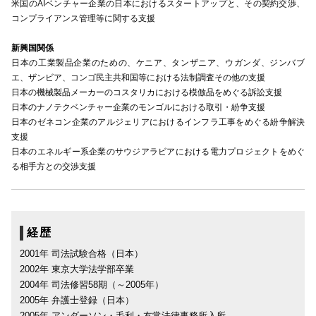
米国のAIベンチャー企業の日本におけるスタートアップと、その契約交渉、
コンプライアンス管理等に関する支援
新興国関係
日本の工業製品企業のための、ケニア、タンザニア、ウガンダ、ジンバブ
エ、ザンビア、コンゴ民主共和国等における法制調査その他の支援
日本の機械製品メーカーのコスタリカにおける模倣品をめぐる訴訟支援
日本のナノテクベンチャー企業のモンゴルにおける取引・紛争支援
日本のゼネコン企業のアルジェリアにおけるインフラ工事をめぐる紛争解決
支援
日本のエネルギー系企業のサウジアラビアにおける電力プロジェクトをめぐ
る相手方との交渉支援
経歴
2001年 司法試験合格（日本）
2002年 東京大学法学部卒業
2004年 司法修習58期（～2005年）
2005年 弁護士登録（日本）
2005年 アンダーソン・毛利・友常法律事務所入所