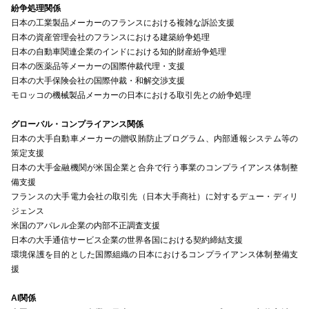
紛争処理関係
日本の工業製品メーカーのフランスにおける複雑な訴訟支援
日本の資産管理会社のフランスにおける建築紛争処理
日本の自動車関連企業のインドにおける知的財産紛争処理
日本の医薬品等メーカーの国際仲裁代理・支援
日本の大手保険会社の国際仲裁・和解交渉支援
モロッコの機械製品メーカーの日本における取引先との紛争処理
グローバル・コンプライアンス関係
日本の大手自動車メーカーの贈収賄防止プログラム、内部通報システム等の
策定支援
日本の大手金融機関が米国企業と合弁で行う事業のコンプライアンス体制整
備支援
フランスの大手電力会社の取引先（日本大手商社）に対するデュー・ディリ
ジェンス
米国のアパレル企業の内部不正調査支援
日本の大手通信サービス企業の世界各国における契約締結支援
環境保護を目的とした国際組織の日本におけるコンプライアンス体制整備支
援
AI関係