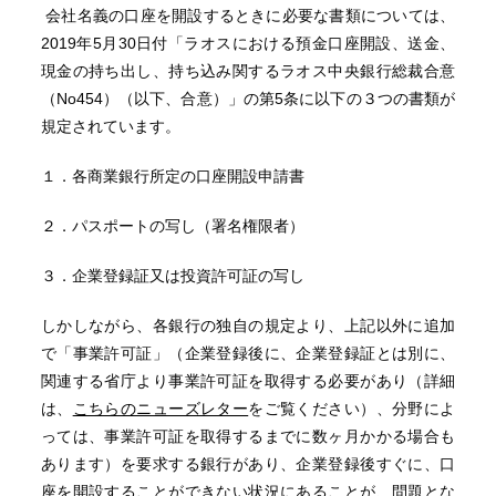
会社名義の口座を開設するときに必要な書類については、
2019年5月30日付「ラオスにおける預金口座開設、送金、
現金の持ち出し、持ち込み関するラオス中央銀行総裁合意
（No454）（以下、合意）」の第5条に以下の３つの書類が
規定されています。
１．各商業銀行所定の口座開設申請書
２．パスポートの写し（署名権限者）
３．企業登録証又は投資許可証の写し
しかしながら、各銀行の独自の規定より、上記以外に追加
で「事業許可証」（企業登録後に、企業登録証とは別に、
関連する省庁より事業許可証を取得する必要があり（詳細
は、
こちらのニューズレター
をご覧ください）、分野によ
っては、事業許可証を取得するまでに数ヶ月かかる場合も
あります）を要求する銀行があり、企業登録後すぐに、口
座を開設することができない状況にあることが、問題とな