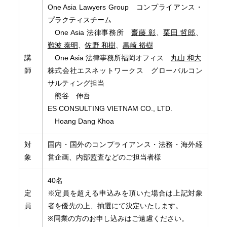
One Asia Lawyers Group コンプライアンス・
プラクティスチーム
One Asia 法律事務所
齋藤 彰
、
栗田 哲郎
、
難波 泰明
、
佐野 和樹
、
黒崎 裕樹
講
One Asia 法律事務所福岡オフィス
丸山 和大
師
株式会社エスネットワークス グローバルコン
サルティング担当
熊谷 伸吾
ES CONSULTING VIETNAM CO., LTD.
Hoang Dang Khoa
対
国内・国外のコンプライアンス・法務・海外経
象
営企画、内部監査などのご担当者様
40名
定
※定員を超える申込みを頂いた場合は上記対象
員
者を優先の上、抽選にて決定いたします。
※同業の方のお申し込みはご遠慮ください。