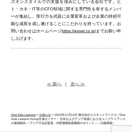
ズオンスタイルでの支援を強みにしている会社です。ヒ
ト・カネ・IT等のCFO領域に関する専門性を有するメンバ
ーが集結し、実行力を武器に企業変革および企業の持続可
能な成長を成し遂げることにこだわりを持っています。お
問い合わせはホームページ
https://esnet.co.jp/
までお願い申
し上げます。
≪ 前へ
｜
次へ ≫
One Asia Lawyers
>
お知らせ
> 2024年11月14日 株式会社エスネットワークス／One
Asia Lawyers Group共催セミナー：日本およびアジア各国におけるコンプライアンス
の最新動向 ～アジア子会社監査・内部通報制度構築のポイント～（大阪開催）