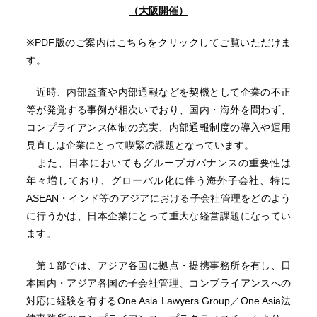
（大阪開催）
※PDF版のご案内は
こちらをクリック
してご覧いただけま
す。
近時、内部監査や内部通報などを契機として企業の不正
等が発覚する事例が相次いでおり、国内・海外を問わず、
コンプライアンス体制の充実、内部通報制度の導入や運用
見直しは企業にとって喫緊の課題となっています。
また、日本においてもグループガバナンスの重要性は
年々増しており、グローバル化に伴う海外子会社、特に
ASEAN・インド等のアジアにおける子会社管理をどのよう
に行うかは、日本企業にとって重大な経営課題になってい
ます。
第１部では、アジア各国に拠点・提携事務所を有し、日
本国内・アジア各国の子会社管理、コンプライアンスへの
対応に経験を有するOne Asia Lawyers Group／One Asia法