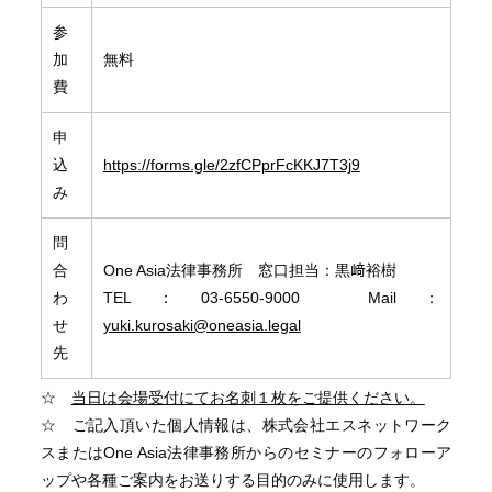
参
加
無料
費
申
込
https://forms.gle/2zfCPprFcKKJ7T3j9
み
問
合
One Asia法律事務所 窓口担当：黒﨑裕樹
わ
TEL：03-6550-9000 Mail：
せ
yuki.kurosaki@oneasia.legal
先
☆
当日は会場受付にてお名刺１枚をご提供ください。
☆ ご記入頂いた個人情報は、株式会社エスネットワーク
スまたはOne Asia法律事務所からのセミナーのフォローア
ップや各種ご案内をお送りする目的のみに使用します。