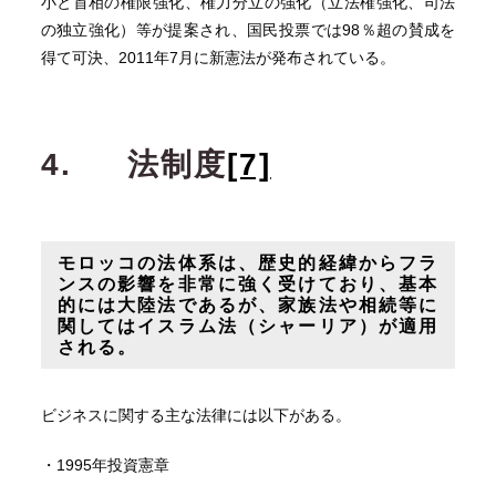
小と首相の権限強化、権力分立の強化（立法権強化、司法
の独立強化）等が提案され、国民投票では98％超の賛成を
得て可決、2011年7月に新憲法が発布されている。
4.
法制度
[7]
モロッコの法体系は、歴史的経緯からフラ
ンスの影響を非常に強く受けており、基本
的には大陸法であるが、家族法や相続等に
関してはイスラム法（シャーリア）が適用
される。
ビジネスに関する主な法律には以下がある。
・1995年投資憲章