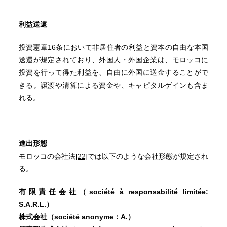
利益送還
投資憲章16条において非居住者の利益と資本の自由な本国
送還が規定されており、外国人・外国企業は、モロッコに
投資を行って得た利益を、自由に外国に送金することがで
きる。譲渡や清算による資金や、キャピタルゲインも含ま
れる。
進出形態
モロッコの会社法
[22]
では以下のような会社形態が規定され
る。
有限責任会社（soci
é
t
é
à
responsabilit
é
limit
é
e:
S.A.R.L.
）
株式会社（soci
é
t
é
anonyme
：A.）