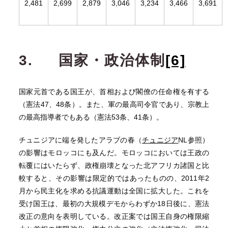
2,481
2,699
2,879
3,046
3,234
3,466
3,691
3.
国家・政治体制
[6]
国家元首である国王が、首相および閣僚の任命権を有する
（憲法47、48条）。また、軍の最高司令官であり、宗教上
の最高指導者でもある（憲法53条、41条）。
チュニジアに端を発したアラブの春（
チュニジア
NL参照）
の影響はモロッコにも及んだ。モロッコにおいては王政の
転覆にはいたらず、政権崩壊となった北アフリカ諸国と比
較すると、その影響は限定的ではあったものの、2011年2
月から民主化を求める抗議運動は全国に拡大した。これを
受け国王は、最初の大規模デモからわずか18日後に、憲法
改正の意向を表明している。改正案では国王自身の権限縮