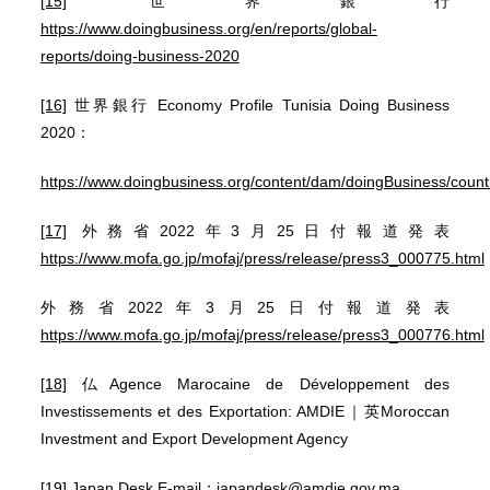
[15]
世界銀行
https://www.doingbusiness.org/en/reports/global-
reports/doing-business-2020
[16]
世界銀行 Economy Profile Tunisia Doing Business
2020：
https://www.doingbusiness.org/content/dam/doingBusiness/cou
[17]
外務省2022年3月25日付報道発表
https://www.mofa.go.jp/mofaj/press/release/press3_000775.html
外務省2022年3月25日付報道発表
https://www.mofa.go.jp/mofaj/press/release/press3_000776.html
[18]
仏Agence Marocaine de Développement des
Investissements et des Exportation: AMDIE｜英Moroccan
Investment and Export Development Agency
[19]
Japan Desk E-mail：japandesk@amdie.gov.ma