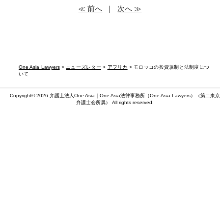
≪ 前へ
｜
次へ ≫
One Asia Lawyers
>
ニューズレター
>
アフリカ
> モロッコの投資規制と法制度につ
いて
Copyright© 2026 弁護士法人One Asia｜One Asia法律事務所（
One Asia Lawyers
）（第二東京
弁護士会所属） All rights reserved.