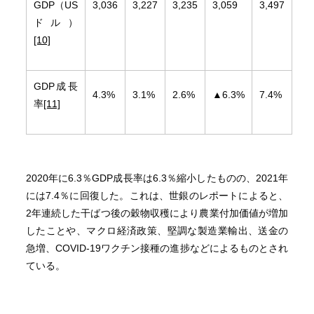
GDP（US
3,036
3,227
3,235
3,059
3,497
ドル）
[10]
GDP成長
4.3%
3.1%
2.6%
▲6.3%
7.4%
率
[11]
2020年に6.3％GDP成長率は6.3％縮小したものの、2021年
には7.4％に回復した。これは、世銀のレポートによると、
2年連続した干ばつ後の穀物収穫により農業付加価値が増加
したことや、マクロ経済政策、堅調な製造業輸出、送金の
急増、COVID-19ワクチン接種の進捗などによるものとされ
ている。