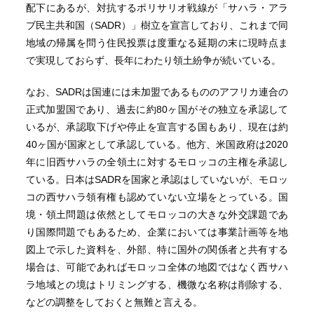
配下にあるが、対抗するポリサリオ戦線が「サハラ・アラ
ブ民主共和国（SADR）」樹立を宣言しており、これまで同
地域の帰属を問う住民投票は度重なる延期の末に現時点ま
で実現しておらず、長年にわたり領土紛争が続いている。
なお、SADRは国連には未加盟であるもののアフリカ連合の
正式加盟国であり、過去に約80ヶ国がその独立を承認して
いるが、承認取下げや停止を宣言する国もあり、現在は約
40ヶ国が国家として承認している。他方、米国政府は2020
年に旧西サハラの全領土に対するモロッコの主権を承認し
ている。日本はSADRを国家と承認はしていないが、モロッ
コの西サハラ領有権も認めていない立場をとっている。国
境・領土問題は依然としてモロッコの大きな外交課題であ
り国際問題でもあるため、企業においては事業計画等を地
図上で示した資料を、外部、特に国外の関係者と共有する
場合は、可能であればモロッコ全体の地図ではなく西サハ
ラ地域との境はトリミングする、機微な名称は削除する、
などの調整をしておくと無難と言える。