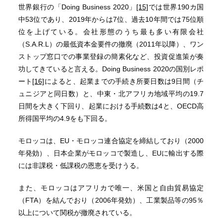
世界銀行の「Doing Business 2020」
[15]
では世界190カ国
中53位であり、2019年からは7位、過去10年間では75位順
位を上げている。会社形態のうち最も多い有限会社
（S.A.R.L）の最低資本金要件の撤廃（2011年以降）、ワン
ストップ窓口での事業登録の簡素化など、投資促進策が奏
功してきていると言える。Doing Business 2020の国別レポ
ート
[16]
によると、起業までの手続き所要日数は9日間（チ
ュニジアと同日数）と、中東・北アフリカ地域平均の19.7
日間を大きく下回り、起業における手続数は4と、OECD高
所得国平均の4.9をも下回る。
モロッコは、EU・モロッコ連合協定を締結しており（2000
年発効）、日本企業がモロッコで製造し、EUに輸出する際
には非課税・低課税の恩恵を受けうる。
また、モロッコはアフリカで唯一、米国と自由貿易協定
（FTA）を結んでおり（2006年発効）、工業製品等の95％
以上について関税が撤廃されている。