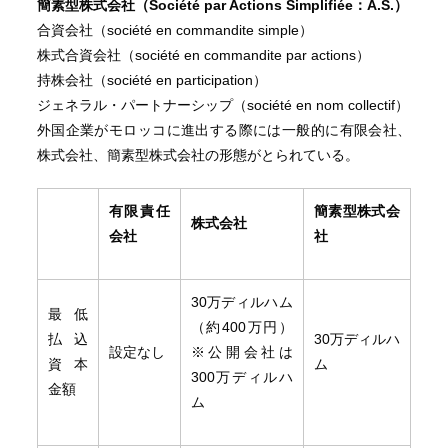
簡素型株式会社（Soci
é
t
é
par Actions Simplifi
é
e
：A.S.）
合資会社（société en commandite simple）
株式合資会社（société en commandite par actions）
持株会社（société en participation）
ジェネラル・パートナーシップ（société en nom collectif）
外国企業がモロッコに進出する際には一般的に有限会社、
株式会社、簡素型株式会社の形態がとられている。
有限責任
簡素型株式会
株式会社
会社
社
30万ディルハム
最低
（約400万円）
払込
30万ディルハ
設定なし
※公開会社は
資本
ム
300万ディルハ
金額
ム