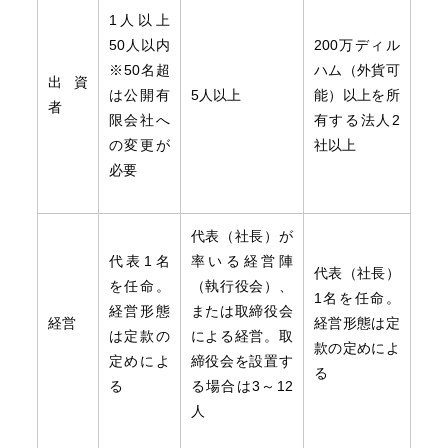
1人以上
50人以内
200万ディル
※50名超
ハム（外貨可
出資
は公開有
5人以上
能）以上を所
者
限会社へ
有する法人2
の変更が
社以上
必要
代表（社長）が
代表1名
率いる経営陣
代表（社長）
を任命。
（執行役会）、
1名を任命。
経営形態
または取締役会
経営
経営形態は定
は定款の
による経営。取
款の定めによ
定めによ
締役会を設置す
る
る
る場合は3～12
人