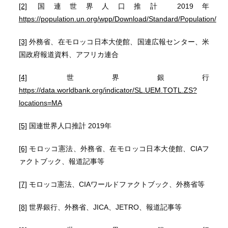
[2]
国連世界人口推計 2019年
https://population.un.org/wpp/Download/Standard/Population/
[3]
外務省、在モロッコ日本大使館、国連広報センター、米
国政府報道資料、アフリカ連合
[4]
世界銀行
https://data.worldbank.org/indicator/SL.UEM.TOTL.ZS?
locations=MA
[5]
国連世界人口推計 2019年
[6]
モロッコ憲法、外務省、在モロッコ日本大使館、CIAフ
ァクトブック、報道記事等
[7]
モロッコ憲法、CIAワールドファクトブック、外務省等
[8]
世界銀行、外務省、JICA、JETRO、報道記事等