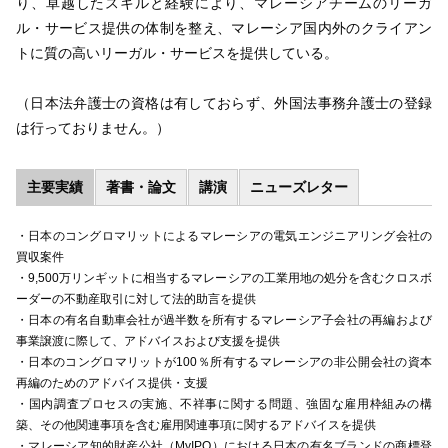
り、卓越したスキルと経験により、マレーシアチームのリーガ
ル・サービス提供の体制を整え、マレーシア国内外のクライアン
トに質の高いリーガル・サービスを提供している。
（日本法弁護士の資格は有しておらず、外国法事務弁護士の登録
は行っておりません。）
主要実績
著書・論文
講演
ニューズレター
・日本のコングロマリットによるマレーシアの電気エンジニアリング会社の
買収案件
・9,500万リンギットに相当するマレーシアの工業用地の処分を含むクロスボ
ーダーの不動産取引に対して法的助言を提供
・日本の有名自動車会社が過半数を所有するマレーシア子会社の再編および
事業譲渡に際して、アドバイスおよび支援を提供
・日本のコングロマリットが100％所有するマレーシアの非公開会社の資本
再編のためのアドバイス提供・支援
・国内調査プロセスの実施、不祥事に関する問題、強固な雇用枠組みの構
築、その他関連事項を含む雇用関連事項に関するアドバイスを提供
・マレーシア知的財産公社（MyIPO）における日本の有名ブランドの商標登