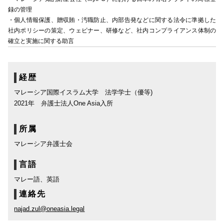
録の管理
・個人情報保護、贈収賄・汚職防止、内部告発などに関する法令に準拠した
社内ポリシーの策定、ウェビナー、研修など、社内コンプライアンス体制の
確立と実施に関する助言
経歴
マレーシア国際イスラム大学 法学学士（優等)
2021年 弁護士法人One Asia入所
所属
マレーシア弁護士会
言語
マレー語、英語
連絡先
najad.zul@oneasia.legal