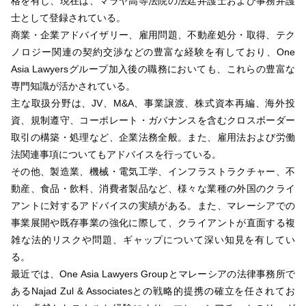
格を有し、現在は、マラヤ高等法院の法廷弁護士および事務弁護
士として登録されている。
商業・企業アドバイザリー、雇用問題、不動産処分・取得、テク
ノロジー関連の契約交渉などの豊富な経験を有しており、One
Asia Lawyersグループ加入後の職務においても、これらの豊富な
専門知識が活かされている。
主な取扱分野は、JV、M&A、事業譲渡、株式資本再編、海外投
資、規制遵守、コーポレート・ガバナンスを含むクロスボーダー
取引の構築・処理など、企業法務全般。また、雇用法および労働
法関連事項についてもアドバイスを行っている。
その他、製造業、機械・電気工学、インフラストラクチャー、不
動産、食品・飲料、消費者製品など、様々な業種の外国のクライ
アントに対するアドバイスの実績がある。また、マレーシアでの
事業展開や既存事業の強化に際して、クライアントが直面する複
雑な法的リスクや問題、ギャップについて深い知見を有してい
る。
最近では、One Asia Lawyers Groupとマレーシアの法律事務所で
あるNajad Zul & Associatesとの戦略的提携の確立を任されてお