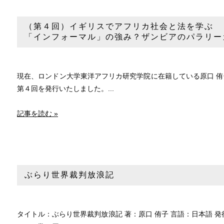
（第４回）イギリスでアフリカ社会と法を学ぶ
「インフォーマル」の強み？ザンビアのパラリー
現在、ロンドン大学東洋アフリカ研究学院に在籍している原口 
第４回を発行いたしました。...
記事を読む »
ぶらり世界裁判放浪記
タイトル：ぶらり世界裁判放浪記 著：原口 侑子 言語：日本語 発行元