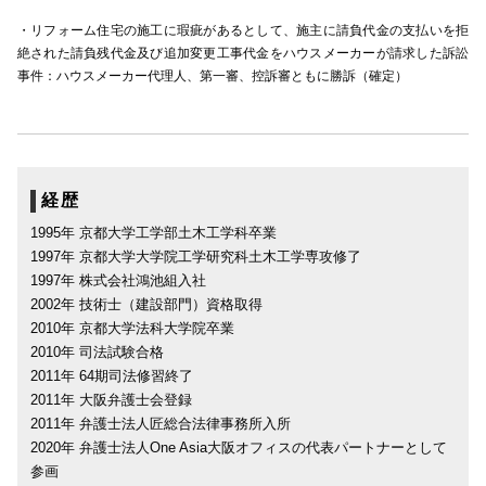
・リフォーム住宅の施工に瑕疵があるとして、施主に請負代金の支払いを拒
絶された請負残代金及び追加変更工事代金をハウスメーカーが請求した訴訟
事件：ハウスメーカー代理人、第一審、控訴審ともに勝訴（確定）
経歴
1995年 京都大学工学部土木工学科卒業
1997年 京都大学大学院工学研究科土木工学専攻修了
1997年 株式会社鴻池組入社
2002年 技術士（建設部門）資格取得
2010年 京都大学法科大学院卒業
2010年 司法試験合格
2011年 64期司法修習終了
2011年 大阪弁護士会登録
2011年 弁護士法人匠総合法律事務所入所
2020年 弁護士法人One Asia大阪オフィスの代表パートナーとして
参画