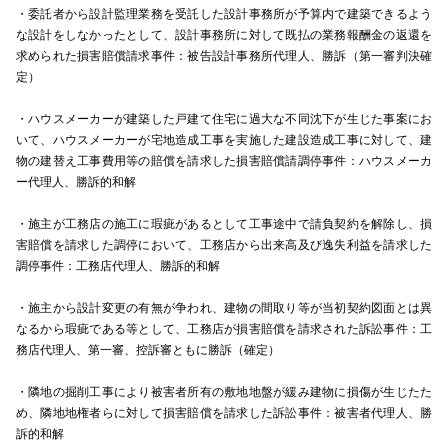
・委託者から設計監理業務を受託した設計事務所が予算内で建築できるよう
な設計をしなかったとして、設計事務所に対して既払の業務報酬金の返還を
求められた損害賠償請求事件：被告設計事務所代理人、勝訴（第一審判決確
定）
・ハウスメーカーが建築した戸建て住宅に過大な不同沈下が生じた事案にお
いて、ハウスメーカーが宅地造成工事を実施した建設造成工事に対して、建
物の建替え工事費用等の賠償を請求した損害賠償請調停事件：ハウスメーカ
ー代理人、勝訴的和解
・施主が工務店の施工に瑕疵があるとして工事途中で請負契約を解除し、損
害賠償を請求した調停において、工務店から出来高及び逸失利益を請求した
調停事件：工務店代理人、勝訴的和解
・施主から設計変更の有無が争われ、建物の間取り等が当初契約図面とは異
なるから瑕疵である等として、工務店が損害賠償を請求された訴訟事件：工
務店代理人、第一審、控訴審ともに勝訴（確定）
・隣地の掘削工事により被害者所有の敷地地盤が緩み建物に損傷が生じたた
め、隣地地権者らに対して損害賠償を請求した訴訟事件：被害者代理人、勝
訴的和解