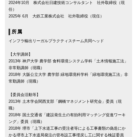
2024年10月 株式会社日建技術コンサルタント 社外取締役（現
任）
2025年 6月 大鉄工業株式会社 社外取締役（現任）
所属
インフラ輸出リーガルプラクティスチーム共同ヘッド
【大学講師】
2013年 神戸大学 農学部 食料環境システム学科「土木情報施工法」
非常勤講師（現職）
2018年 大阪公立大学 農学部 緑地環境科学科「緑地環境施工法」非
常勤講師（現職）
【委員会活動等】
2013年 土木学会関西支部「鋼橋マネジメント研究会」委員（現
職）
2018年 国土交通省「建設発生土の有効利用マッチング促進ワーキ
ング」委員（現職）
2018年 堺市「上下水道工事の受注者等による工事書類の偽造にか
かる堺市上下水道局発注の管布設工事埋戻し工に関する検証委員