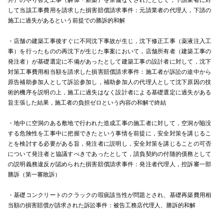
外）のやり替え工事（解体・新築）を余儀なくされたとして，下請業者に対
して当該工事費用を請求した損害賠償請求事件：元請業者の代理人，下請の
施工に過失があるという前提での勝訴的和解
・店舗の建築工事後すぐに不同沈下事故が生じ，沈下修正工事（薬液注入工
事）を行ったものの再沈下が生じた事案において，店舗所有者（建築工事の
発注者）が基礎選定に不備があったとして建築工事の設計者に対して，沈下
対策工事費用相当額を請求した損害賠償請求事件：施工者が訴訟の途中から
原告補助参加人として訴訟参加し，補助参加人の代理人として沈下原因の技
術的機序を説明の上，施工に過失はなく設計者による基礎選定に過失がある
旨主張した結果，施工者の負担ゼロという内容の和解で終結
・地中に空洞のある敷地で行われた造成工事の施工者に対して，空洞が陥没
する危険性を工事中に把握できたという事情を前提に，安全対策を講じるこ
とを検討する必要がある旨，発注者に説明し，安全対策を講じることの可否
について発注者と協議すべきであったとして，請負契約の付随的債務として
の説明義務違反が認められた損害賠償請求事件：発注者代理人，控訴審一部
勝訴（第一審敗訴）
・基礎コンクリートのクラックの瑕疵該当性が問題とされ、基礎再築費用相
当額の損害賠償が請求された訴訟事件：被告工務店代理人、勝訴的和解