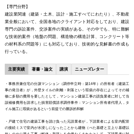
【専門分野】
建設業関連（建築・土木、設計・施工すべてにわたり）、不動産
業全般において、全国各地のクライアント対応をしており、建設
専門の訴訟案件、交渉案件の実績がある。その中でも、特に難解
な技術的案件（地盤の問題、構造物の構造計算、コンクリート等
の材料系の問題等）にも対応しており、技術的な見解書の作成も
行っている。
主要実績
著書・論文
講演
ニューズレター
・事務所兼住宅の分譲マンション（調停申立時：築14年）の所有者（建築工
事の発注者）が，外壁タイルの剥離・剥落という瑕疵の存在によってその補
修に多額の費用を要したとして，マンション建築工事の請負業者に対して当
該補修費用を請求した損害賠償請求調停事件：マンション所有者代理人，タ
イル施工に瑕疵があるという前提での勝訴的和解
・戸建て住宅の建築工事を請け負った元請業者が，下請業者による室内配管
の接続ミスで室内が水浸しになったことから建物（べた基礎と立上り基礎以